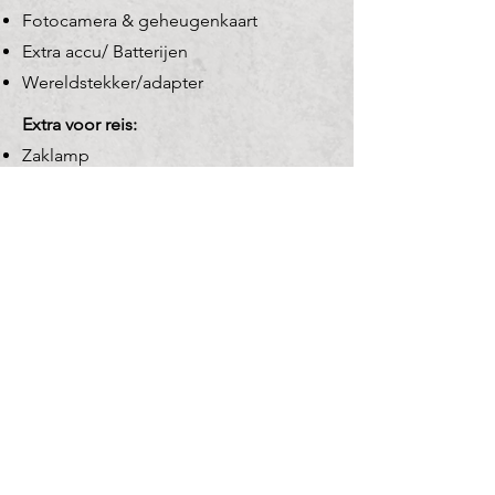
Fotocamera & geheugenkaart
Extra accu/ Batterijen
Wereldstekker/adapter
Extra voor reis:
Zaklamp
Versnapering voor onderweg
Kaarsje/steentje/penny
(indien gewenst voor op
herdenkingsplek)
NU BOEKEN
info@ve-tours.com