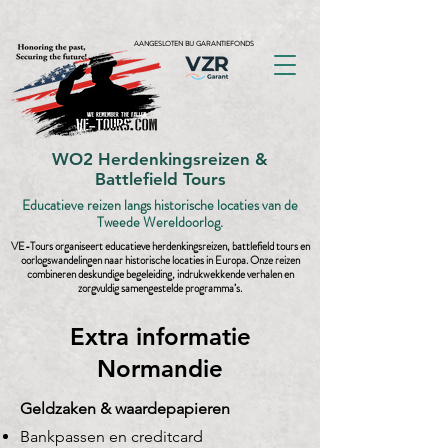
AANGESLOTEN BIJ GARANTIEFONDS
WO2 Herdenkingsreizen &
Battlefield Tours
Educatieve reizen langs historische locaties van de
Tweede Wereldoorlog.
VE-Tours organiseert educatieve herdenkingsreizen, battlefield tours en
oorlogswandelingen naar historische locaties in Europa. Onze reizen
combineren deskundige begeleiding, indrukwekkende verhalen en
zorgvuldig samengestelde programma’s.
Extra informatie
Normandie
Geldzaken & waardepapieren
Bankpassen en creditcard