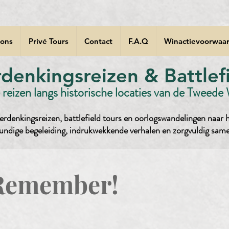
 ons
Privé Tours
Contact
F.A.Q
Winactievoorwaar
enkingsreizen & Battlefi
reizen langs historische locaties van de Tweede
rdenkingsreizen, battlefield tours en oorlogswandelingen naar h
undige begeleiding, indrukwekkende verhalen en zorgvuldig sam
Remember!