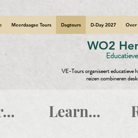
e
Meerdaagse Tours
Dagtours
D-Day 2027
Over
WO2 Herd
Educatieve 
VE-Tours organiseert educatieve he
reizen combineren desk
er... Learn... 