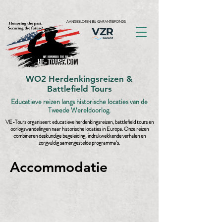
AANGESLOTEN BIJ GARANTIEFONDS
WO2 Herdenkingsreizen &
Battlefield Tours
Educatieve reizen langs historische locaties van de
Tweede Wereldoorlog.
VE-Tours organiseert educatieve herdenkingsreizen, battlefield tours en
oorlogswandelingen naar historische locaties in Europa. Onze reizen
combineren deskundige begeleiding, indrukwekkende verhalen en
zorgvuldig samengestelde programma’s.
Accommodatie