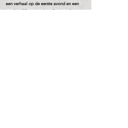
een verhaal op de eerste avond en een
overheerlijk verrrassingsdiner op de
voorlaatste avond.
In de ochtend wordt er een uitgebreid
ontbijtbuffet geserveerd en krijgen we
iedere dag een lunchpakket mee.
info@ve-tours.com