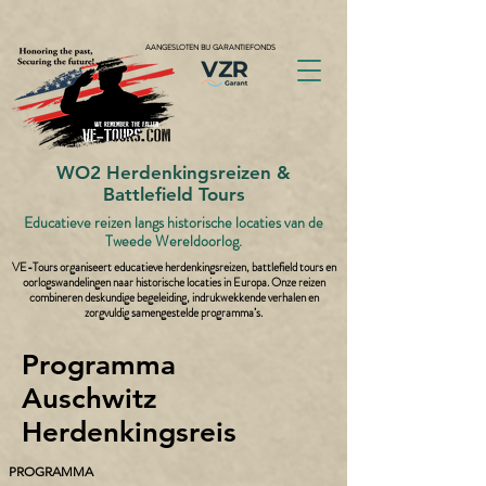
AANGESLOTEN BIJ GARANTIEFONDS
WO2 Herdenkingsreizen &
Battlefield Tours
Educatieve reizen langs historische locaties van de
Tweede Wereldoorlog.
VE-Tours organiseert educatieve herdenkingsreizen, battlefield tours en
oorlogswandelingen naar historische locaties in Europa. Onze reizen
combineren deskundige begeleiding, indrukwekkende verhalen en
zorgvuldig samengestelde programma’s.
Programma
Auschwitz
Herdenkingsreis
PROGRAMMA