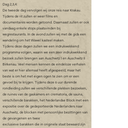
Dag 2,3,4:
De tweede dag vervolgen wij onze reis naar Krakau.
Tijdens de rit zullen er weer films en
documentaires worden getoond. Daarnaast zullen er ook
vandaag enkele stops plaatsvinden bij
wegrestaurants. In de avond zullen wij met de gids een
wandeling om het Wawel kasteel maken.
Tijdens deze dagen zullen we een indrukwekkend
programma volgen, waarin we een zeer indrukwekkend
bezoek zullen brengen aan Auschwitz I en Auschwitz II
Birkenau. Veel mensen kennen de eindeloze verhalen
van wat er hier allemaal heeft afgespeeld, maar het
beste is om het met eigen ogen te zien om er een
gevoel bij te krijgen. Tijdens deze 6 uur durende
rondleiding zullen we verschillende plekken bezoeken,
de ruines van de gaskamers en crematoria, de sauna,
verschillende barakken, het Nederlandse Block met een
expositie over de gedeporteerde Nederlanders naar
Auschwitz, de blocken met persoonlijke bezittingen van
de gevangenen en twee
exclusieve barakken die in originele staat bewaard zijn