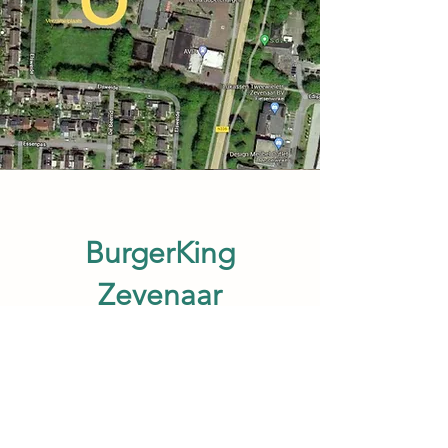
BurgerKing
Zevenaar
Gratis Parkeren
Doesburgseweg 43,
6903 PL Zevenaar