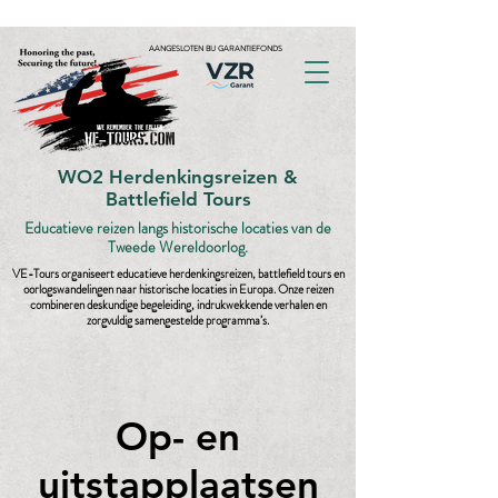
AANGESLOTEN BIJ GARANTIEFONDS
WO2 Herdenkingsreizen &
Battlefield Tours
Educatieve reizen langs historische locaties van de
Tweede Wereldoorlog.
VE-Tours organiseert educatieve herdenkingsreizen, battlefield tours en
oorlogswandelingen naar historische locaties in Europa. Onze reizen
combineren deskundige begeleiding, indrukwekkende verhalen en
zorgvuldig samengestelde programma’s.
Op- en
uitstapplaatsen