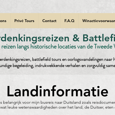
 ons
Privé Tours
Contact
F.A.Q
Winactievoorwaar
enkingsreizen & Battlefi
reizen langs historische locaties van de Tweede
rdenkingsreizen, battlefield tours en oorlogswandelingen naar h
undige begeleiding, indrukwekkende verhalen en zorgvuldig sam
Landinformatie
is belangrijk voor mijn busreis naar Duitsland zoals reisdocume
wat leuke wetenswaardigheden over het land, de Duitser, eten 