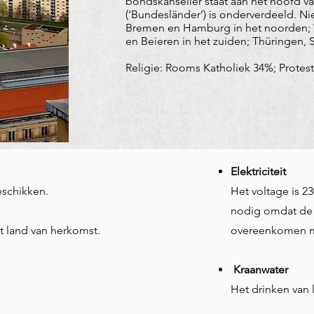
bondskanselier staat aan het hoofd van
(‘Bundesländer’) is onderverdeeld. 
Bremen en Hamburg in het noorden; W
en Beieren in het zuiden; Thüringen,
Religie: Rooms Katholiek 34%; Protes
Elektriciteit
eschikken.
Het voltage is 23
nodig omdat de 
t land van herkomst.
overeenkomen m
Kraanwater
Het drinken van l