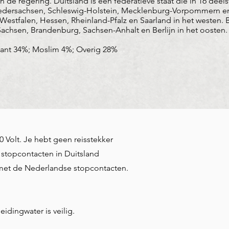
 de regering. Duitsland is een federatieve staat die in 16 deels
Niedersachsen, Schleswig-Holstein, Mecklenburg-Vorpommern en
estfalen, Hessen, Rheinland-Pfalz en Saarland in het westen.
 Sachsen, Brandenburg, Sachsen-Anhalt en Berlijn in het oosten.
tant 34%; Moslim 4%; Overig 28%
0 Volt. Je hebt geen reisstekker
stopcontacten in Duitsland
et de Nederlandse stopcontacten.
eidingwater is veilig.