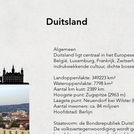
Duitsland
Algemeen
Duitsland ligt centraal in het Europe
België, Luxemburg, Frankrijk, Zwitserla
indrukwekkende cultuur, dichte bossen,
Landoppervlakte: 349223 km²
Wateroppervlakte: 7798 km²
Aantal km kust: 2389 km
Hoogste punt: Zugspitze (2963 m)
Laagste punt: Neuendorf bei Wilster (
Aantal inwoners: ca. 84 miljoen
Hoofdstad: Berlijn
Staatsvorm: de Bondsrepubliek Duitsl
De volksvertegenwoordiging wordt ge