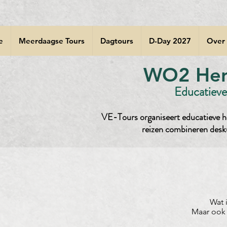
e
Meerdaagse Tours
Dagtours
D-Day 2027
Over
WO2 Herd
Educatieve 
VE-Tours organiseert educatieve he
reizen combineren desk
Wat 
Maar ook 