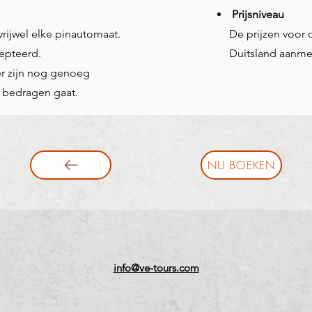
Prijsniveau
rijwel elke pinautomaat.
De prijzen voor d
cepteerd.
Duitsland aanmer
er zijn nog genoeg
ne bedragen gaat.
NU BOEKEN
info@ve-tours.com