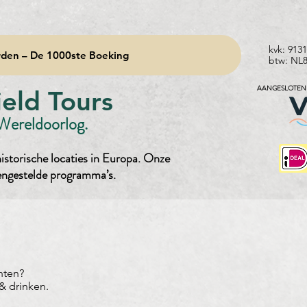
kvk: 913
den – De 1000ste Boeking
btw: NL
AANGESLOTEN 
eld Tours
 Wereldoorlog.
istorische locaties in Europa. Onze
engestelde programma’s.
nten?
& drinken.