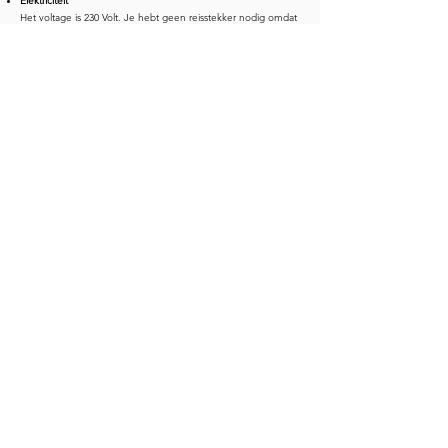
Elektriciteit
Het voltage is 230 Volt. Je hebt geen reisstekker nodig omdat
de stopcontacten in België overeenkomen met de
Nederlandse stopcontacten.
Kraanwater
Het drinken van leidingwater is veilig.
Prijsniveau
De prijzen voor drankjes en maaltijden zijn in de België iets
hoger dan wij in Nederland gewend zijn.
info@ve-tours.com