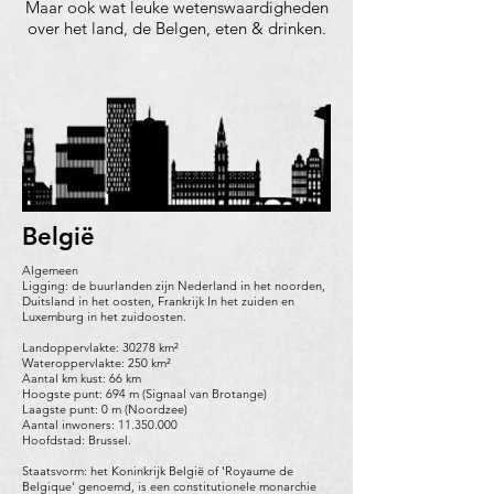
Maar ook wat leuke wetenswaardigheden
over het land, de Belgen, eten & drinken.
België
Algemeen
Ligging: de buurlanden zijn Nederland in het noorden,
Duitsland in het oosten, Frankrijk In het zuiden en
Luxemburg in het zuidoosten.
Landoppervlakte: 30278 km²
Wateroppervlakte: 250 km²
Aantal km kust: 66 km
Hoogste punt: 694 m (Signaal van Brotange)
Laagste punt: 0 m (Noordzee)
Aantal inwoners: 11.350.000
Hoofdstad: Brussel.
Staatsvorm: het Koninkrijk België of 'Royaume de
Belgique' genoemd, is een constitutionele monarchie