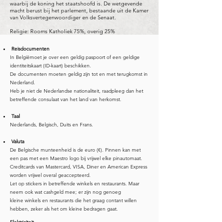
waarbij de koning het staatshoofd is. De wetgevende
macht berust bij het parlement, bestaande uit de Kamer
van Volksvertegenwoordiger en de Senaat.
Religie: Rooms Katholiek 75%, overig 25%
Reisdocumenten
In Belgiëmoet je over een geldig paspoort of een geldige
identiteitskaart (ID-kaart) beschikken.
De documenten moeten geldig zijn tot en met terugkomst in
Nederland.
Heb je niet de Nederlandse nationaliteit, raadpleeg dan het
betreffende consulaat van het land van herkomst.
Taal
Nederlands, Belgisch, Duits en Frans.
Valuta
De Belgische munteenheid is de euro (€). Pinnen kan met
een pas met een Maestro logo bij vrijwel elke pinautomaat.
Creditcards van Mastercard, VISA, Diner en American Express
worden vrijwel overal geaccepteerd.
Let op stickers in betreffende winkels en restaurants. Maar
neem ook wat cashgeld mee; er zijn nog genoeg
kleine winkels en restaurants die het graag contant willen
hebben, zeker als het om kleine bedragen gaat.