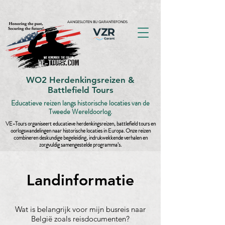
AANGESLOTEN BIJ GARANTIEFONDS
WO2 Herdenkingsreizen &
Battlefield Tours
Educatieve reizen langs historische locaties van de
Tweede Wereldoorlog.
VE-Tours organiseert educatieve herdenkingsreizen, battlefield tours en
oorlogswandelingen naar historische locaties in Europa. Onze reizen
combineren deskundige begeleiding, indrukwekkende verhalen en
zorgvuldig samengestelde programma’s.
Landinformatie
Wat is belangrijk voor mijn busreis naar
België zoals reisdocumenten?