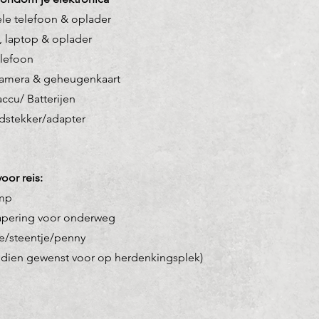
le telefoon & oplader
, laptop & oplader
lefoon
amera & geheugenkaart
accu/ Batterijen
dstekker/adapter
voor reis:
mp
apering voor onderweg
je/steentje/penny
en gewenst voor op herdenkingsplek)