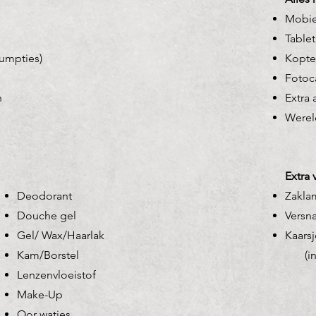
Mobie
Tablet
umpties)
Kopte
Fotoc
n
Extra 
Werel
Extra 
Deodorant
Zakla
Douche gel
Versn
Gel/ Wax/Haarlak
Kaars
Kam/Borstel
(indi
Lenzenvloeistof
Make-Up
Oor watjes