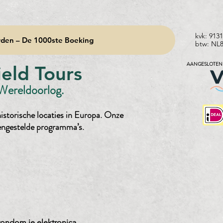
kvk: 913
den – De 1000ste Boeking
btw: NL
AANGESLOTEN 
eld Tours
 Wereldoorlog.
istorische locaties in Europa. Onze
engestelde programma’s.
rondom je elektronica