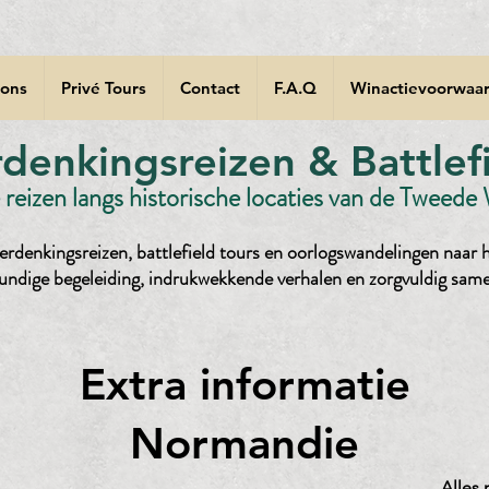
 ons
Privé Tours
Contact
F.A.Q
Winactievoorwaar
enkingsreizen & Battlefi
reizen langs historische locaties van de Tweede
rdenkingsreizen, battlefield tours en oorlogswandelingen naar h
undige begeleiding, indrukwekkende verhalen en zorgvuldig sam
Extra informatie
Normandie
Alles 