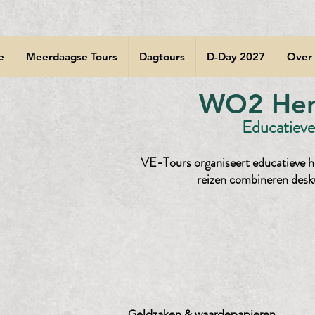
e
Meerdaagse Tours
Dagtours
D-Day 2027
Over
WO2 Herd
Educatieve 
VE-Tours organiseert educatieve he
reizen combineren desk
Geldzaken & waardepapieren