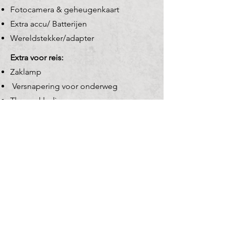
Fotocamera & geheugenkaart
Extra accu/ Batterijen
Wereldstekker/adapter
Extra voor reis:
Zaklamp
Versnapering voor onderweg
Thermokleding
Muts/ Handschoenen/Sjaal
Kaarsje/steentje/penny
(indien gewenst voor op
herdenkingsplek)
NU BOEKEN